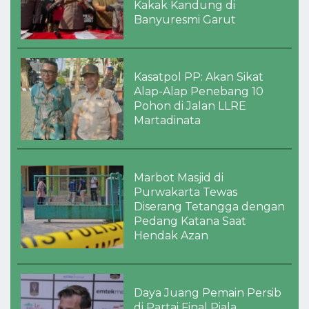
Kakak Kandung di
Banyuresmi Garut
Kasatpol PP: Akan Sikat
Alap-Alap Penebang 10
Pohon di Jalan LLRE
Martadinata
Marbot Masjid di
Purwakarta Tewas
Diserang Tetangga dengan
Pedang Katana Saat
Hendak Azan
Daya Juang Pemain Persib
di Partai Final Piala