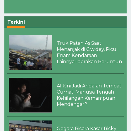
Terkini
Truk Patah As Saat
Menanjak di Ciwidey, Picu
Enam Kendaraan
LainnyaTabrakan Beruntun
AI Kini Jadi Andalan Tempat
Curhat, Manusia Tengah
Kehilangan Kemampuan
Mendengar?
Gegara Bicara Kasar Ricky