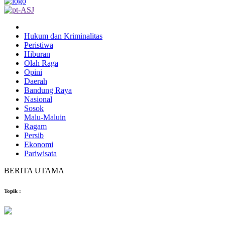
Hukum dan Kriminalitas
Peristiwa
Hiburan
Olah Raga
Opini
Daerah
Bandung Raya
Nasional
Sosok
Malu-Maluin
Ragam
Persib
Ekonomi
Pariwisata
BERITA UTAMA
Topik
: