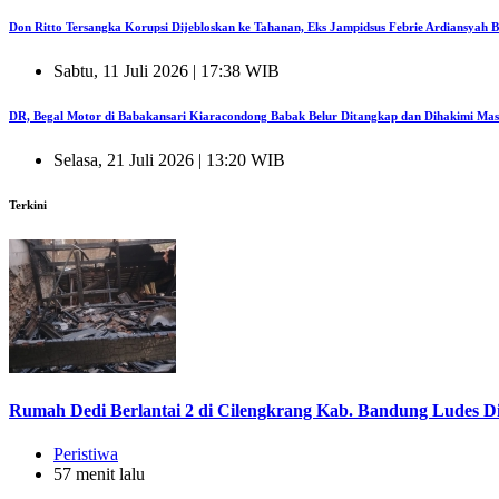
Don Ritto Tersangka Korupsi Dijebloskan ke Tahanan, Eks Jampidsus Febrie Ardiansyah
Sabtu, 11 Juli 2026 | 17:38 WIB
DR, Begal Motor di Babakansari Kiaracondong Babak Belur Ditangkap dan Dihakimi Mas
Selasa, 21 Juli 2026 | 13:20 WIB
Terkini
Rumah Dedi Berlantai 2 di Cilengkrang Kab. Bandung Ludes D
Peristiwa
57 menit lalu