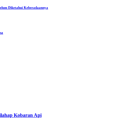
 Belum Diketahui Keberadaannya
sa
ilahap Kobaran Api