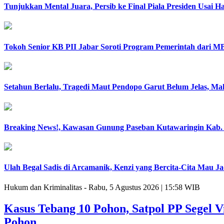
Tunjukkan Mental Juara, Persib ke Final Piala Presiden Usai Ha
Tokoh Senior KB PII Jabar Soroti Program Pemerintah dari M
Setahun Berlalu, Tragedi Maut Pendopo Garut Belum Jelas, M
Breaking News!, Kawasan Gunung Paseban Kutawaringin Kab.
Ulah Begal Sadis di Arcamanik, Kenzi yang Bercita-Cita Mau Ja
Hukum dan Kriminalitas
- Rabu, 5 Agustus 2026 | 15:58 WIB
Kasus Tebang 10 Pohon, Satpol PP Segel V
Pohon