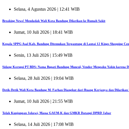
Selasa, 4 Agustus 2026 | 12:41 WIB
Breaking News! Mendadak Wali Kota Bandung Dilarikan ke Rumah Sakit
Jumat, 10 Juli 2026 | 18:41 WIB
Kepala SPPG Asal Kab. Bandung Ditemukan Tergantung di Lantai 12 Kings Shopping Ce
Senin, 13 Juli 2026 | 15:49 WIB
Sidang Korupsi PT BDS: Nama Bupati Bandung Muncul, Vendor Mengaku Yakin karena D
Selasa, 28 Juli 2026 | 19:04 WIB
Detik-Detik Wali Kota Bandung M. Farhan Diangkut dari Ruang Kerjanya dan Dilarikan
Jumat, 10 Juli 2026 | 21:55 WIB
Tolak Kunjungan Jokowi, Massa GAUM-K dan GMKR Datangi DPRD Jabar
Selasa, 14 Juli 2026 | 17:08 WIB