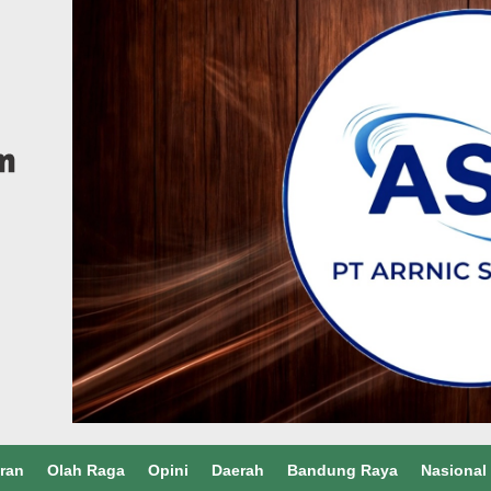
ran
Olah Raga
Opini
Daerah
Bandung Raya
Nasional