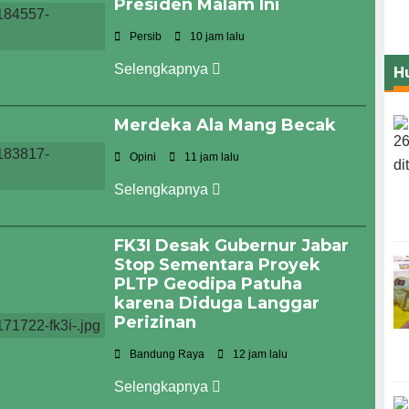
Presiden Malam Ini
Persib
10 jam lalu
Selengkapnya
H
Merdeka Ala Mang Becak
Opini
11 jam lalu
Selengkapnya
FK3I Desak Gubernur Jabar
Stop Sementara Proyek
PLTP Geodipa Patuha
karena Diduga Langgar
Perizinan
Bandung Raya
12 jam lalu
Selengkapnya