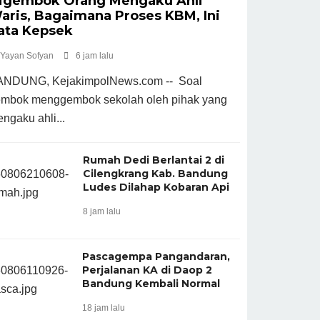
igembok Orang Mengaku Ahli
aris, Bagaimana Proses KBM, Ini
ata Kepsek
Yayan Sofyan
6 jam lalu
NDUNG, KejakimpolNews.com -- Soal
mbok menggembok sekolah oleh pihak yang
ngaku ahli...
Rumah Dedi Berlantai 2 di
Cilengkrang Kab. Bandung
Ludes Dilahap Kobaran Api
8 jam lalu
Pascagempa Pangandaran,
Perjalanan KA di Daop 2
Bandung Kembali Normal
18 jam lalu