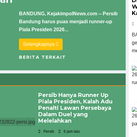
D
W
K
BANDUNG, KejakimpolNews.com -- Persib
Bandung harus puas menjadi runner-up
Piala Presiden 2026...
BA
ge
Selengkapnya
me
BERITA TERKAIT
Persib Hanya Runner Up
Piala Presiden, Kalah Adu
Penalti Lawan Persebaya
Dalam Duel yang
Melelahkan
Persib
6 jam lalu