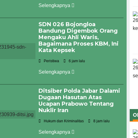
Selengkapnya
SDN 026 Bojongloa
Bandung Digembok Orang
Mengaku Ahli Waris,
Bagaimana Proses KBM, Ini
Kata Kepsek
Peristiwa
6 jam lalu
Selengkapnya
Ditsiber Polda Jabar Dalami
Dugaan Hasutan Atas
Ucapan Prabowo Tentang
Nuklir Iran
O
Hukum dan Kriminalitas
8 jam lalu
Selengkapnya