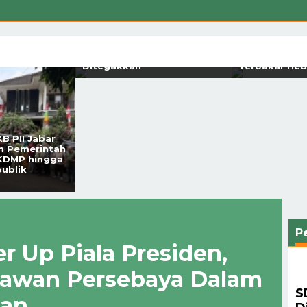
Setahun Berlalu, Tragedi
Maut Pendopo Garut Belum
Breaking New
Jelas, Mahasiswa Kepung
Gunung Pase
Polda Jabar Tuntut Hukum
Kutawaringin
Ditegakkan
Terbakar Heb
B PII Jabar
m Pemerintah
 KDMP hingga
publik
P
r Up Piala Presiden,
 Lawan Persebaya Dalam
S
kan