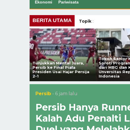
Ekonomi
Pariwisata
s di
zi yang
u Jadi Pilot
BERITA UTAMA
Topik
:
di RSHS
ius
Tokoh Senior K
Tunjukkan Mental Juara,
Soroti Progra
Persib ke Final Piala
dari MBG dan
Presiden Usai Hajar Persija
Unversitas Re
2-1
Indonesia
Persib
- 6 jam lalu
Persib Hanya Runne
Kalah Adu Penalti
Duel yang Melelah