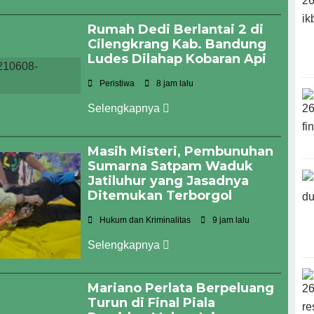
Rumah Dedi Berlantai 2 di
Cilengkrang Kab. Bandung
Ludes Dilahap Kobaran Api
Peristiwa
8 jam lalu
Selengkapnya
Masih Misteri, Pembunuhan
Sumarna Satpam Waduk
Jatiluhur yang Jasadnya
Ditemukan Terborgol
Hukum dan Kriminalitas
9 jam lalu
Selengkapnya
Mariano Perlata Berpeluang
Turun di Final Piala