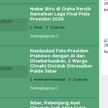
Nobar Biru di Graha Persib
Ramaikan Laga Final Piala
Presiden 2026
Persib
12 jam lalu
Selengkapnya
Manipulasi Foto Presiden
Prabowo dengan AI dan
Disebarluaskan, 2 Warga
Cimahi Diciduk Ditressiber
Polda Jabar
Hukum dan Kriminalitas
12 jam lalu
Selengkapnya
Ikbar, Pebenjang Asal