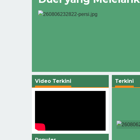
Video Terkini
Terkini
Populer