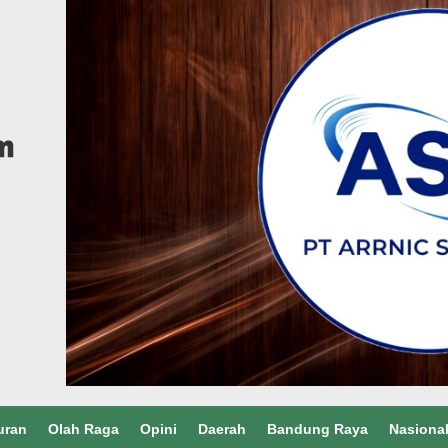
uran
Olah Raga
Opini
Daerah
Bandung Raya
Nasiona