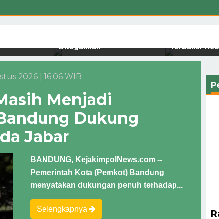
B PII Jabar
Setahun Berlalu, Tragedi
m Pemerintah
Maut Pendopo Garut Belum
Breaking New
 KDMP hingga
Jelas, Mahasiswa Kepung
Gunung Pase
publik
Polda Jabar Tuntut Hukum
Kutawaringin
Ditegakkan
Terbakar Heb
stus 2026 | 16:06 WIB
P
Masih Menjadi
Bandung Dukung
da Jabar
BANDUNG, KejakimpolNews.com --
Pemerintah Kota (Pemkot) Bandung
menyatakan dukungan penuh terhadap...
Selengkapnya
R