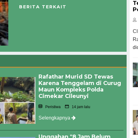
T
BERITA TERKAIT
P
CI
Ra
di
Rafathar Murid SD Tewas
Karena Tenggelam di Curug
Maun Kompleks Polda
Cimekar Cileunyi
Peristiwa
14 jam lalu
Selengkapnya
Unggahan "8 Jam Belum