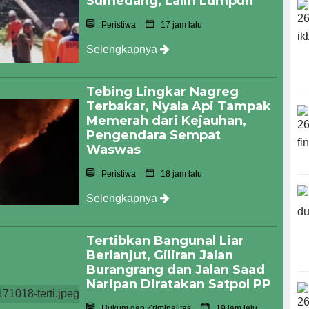
Sumedang, Lalin Lumpuh
Peristiwa
17 jam lalu
Selengkapnya
Tebing Lingkar Nagreg
Terbakar, Nyala Api Tampak
Memerah dari Kejauhan,
Pengendara Sempat
Waswas
Peristiwa
18 jam lalu
Selengkapnya
Tertibkan Bangunal Liar
Berlanjut, Giliran Jalan
Burangrang dan Jalan Saad
Naripan Diratakan Satpol PP
Hukum dan Kriminalitas
19 jam lalu