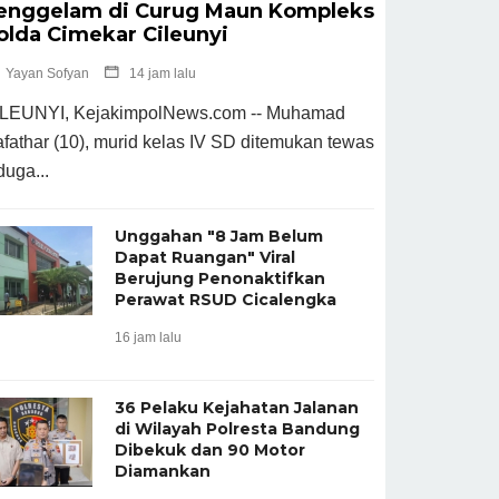
enggelam di Curug Maun Kompleks
olda Cimekar Cileunyi
Yayan Sofyan
14 jam lalu
LEUNYI, KejakimpolNews.com -- Muhamad
fathar (10), murid kelas IV SD ditemukan tewas
duga...
Unggahan "8 Jam Belum
Dapat Ruangan" Viral
Berujung Penonaktifkan
Perawat RSUD Cicalengka
16 jam lalu
36 Pelaku Kejahatan Jalanan
di Wilayah Polresta Bandung
Dibekuk dan 90 Motor
Diamankan